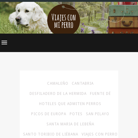
CAMALEÑO
CANTABRIA
DESFILADERO DE LA HERMIDA
FUENTE DÉ
HOTELES QUE ADMITEN PERROS
PICOS DE EUROPA
POTES
SAN PELAYO
SANTA MARIA DE LEBEÑA
SANTO TORIBIO DE LIÉBANA
VIAJES CON PERRO