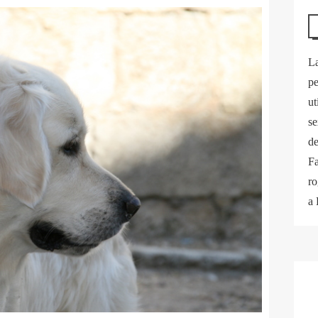
La
pe
ut
se
de
Fa
ro
a 