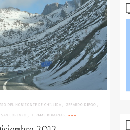
,
,
GIO DEL HORIZONTE DE CHILLIDA
GERARDO DIEGO
,
E SAN LORENZO
TERMAS ROMANAS.