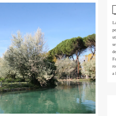
La
pe
ut
se
de
Fa
ro
a 