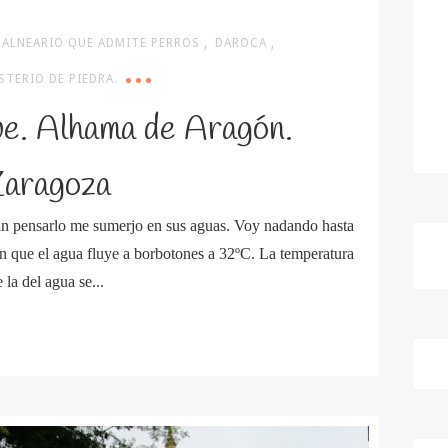
,
,
BALNEARIO QUE ADMITE PERROS
DAROCA
TERIO DE PIEDRA.
ue. Alhama de Aragón.
aragoza
sin pensarlo me sumerjo en sus aguas. Voy nadando hasta
n que el agua fluye a borbotones a 32ºC. La temperatura
la del agua se...