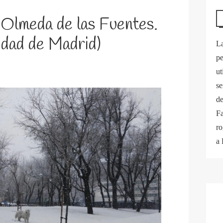
Olmeda de las Fuentes.
dad de Madrid)
La
pe
ut
se
de
Fa
ro
a 