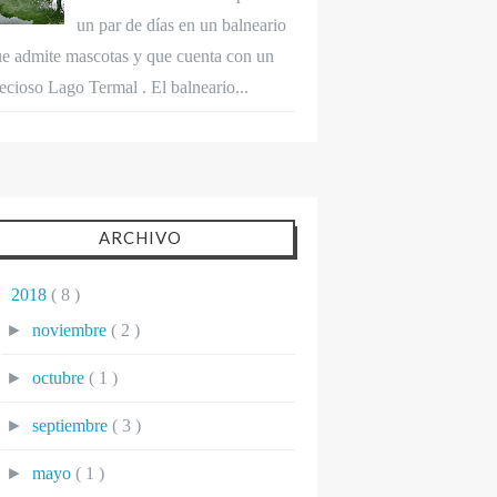
un par de días en un balneario
e admite mascotas y que cuenta con un
ecioso Lago Termal . El balneario...
ARCHIVO
▼
2018
( 8 )
►
noviembre
( 2 )
►
octubre
( 1 )
►
septiembre
( 3 )
►
mayo
( 1 )