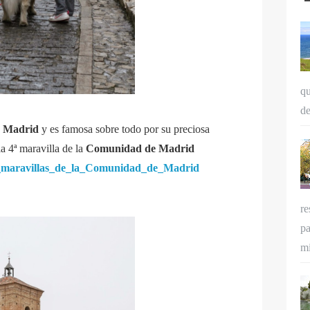
qu
de
e
Madrid
y es famosa sobre todo por su preciosa
la 4ª maravilla de la
Comunidad de Madrid
ete_maravillas_de_la_Comunidad_de_Madrid
re
pa
mi