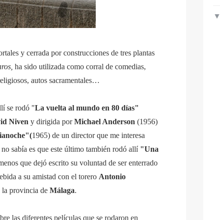
rtales y cerrada por construcciones de tres plantas
aros,
ha sido utilizada como corral de comedias,
 religiosos, autos sacramentales…
lí se rodó "
La vuelta al mundo en
80 días"
id Niven
y dirigida por
Michael Anderson
(1956)
ianoche"(
1965) de un director que me interesa
 no sabía es que este último también rodó allí
"Una
enos que dejó escrito su voluntad de ser enterrado
ebida a su amistad con el torero
Antonio
 la provincia de
Málaga
.
bre las diferentes películas que se rodaron en