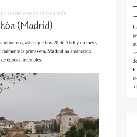
UE ADMITEN PERROS EN CHINCHÓN.
hón (Madrid)
La
pe
abandonarnos, así es que hoy 28 de Abril y un mes y
ut
icialmente la primavera,
Madrid
ha amanecido
se
 de épocas invernales.
de
Fa
ro
a 