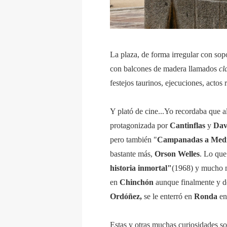
La plaza, de forma irregular con sopo
con balcones de madera llamados
cl
festejos taurinos, ejecuciones, actos
Y plató de cine...Yo recordaba que al
protagonizada por
Cantinflas
y
Dav
pero también "
Campanadas a Med
bastante más,
Orson Welles
. Lo que
historia inmortal"
(1968)
y mucho m
en
Chinchón
aunque finalmente y d
Ordóñez,
se le enterró en
Ronda
en
Estas y otras muchas curiosidades so